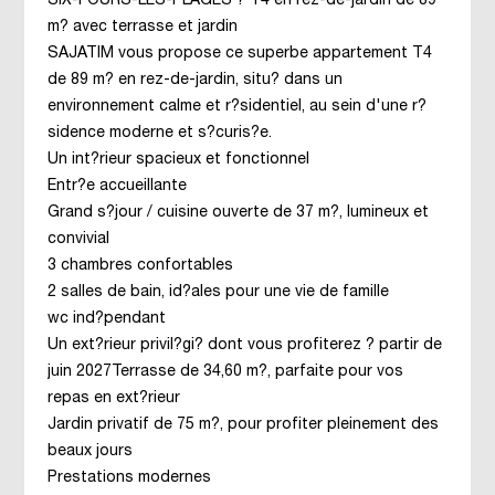
SIX-FOURS-LES-PLAGES ? T4 en rez-de-jardin de 89
m? avec terrasse et jardin
SAJATIM vous propose ce superbe appartement T4
de 89 m? en rez-de-jardin, situ? dans un
environnement calme et r?sidentiel, au sein d'une r?
sidence moderne et s?curis?e.
Un int?rieur spacieux et fonctionnel
Entr?e accueillante
Grand s?jour / cuisine ouverte de 37 m?, lumineux et
convivial
3 chambres confortables
2 salles de bain, id?ales pour une vie de famille
wc ind?pendant
Un ext?rieur privil?gi? dont vous profiterez ? partir de
juin 2027Terrasse de 34,60 m?, parfaite pour vos
repas en ext?rieur
Jardin privatif de 75 m?, pour profiter pleinement des
beaux jours
Prestations modernes