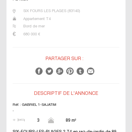
SIX FOURS LES PLAGES
(
83140
)
Appartement T4
Bord de mer
680 000
€
PARTAGER SUR :
DESCRIPTIF DE L'ANNONCE
Réf. :
GABRIEL 1-SAJATIM
.
3
89 m²