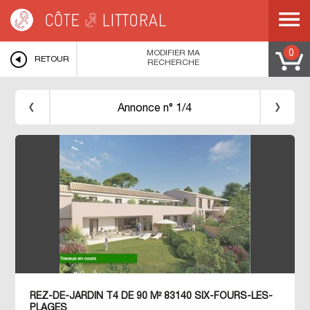
Côte & Littoral
>
Immobilier bord de mer
>
MEDITERRANEE
>
COTE D AZUR
>
VAR
>
SIX FOURS LES PLAGES
>
MODIFIER MA
0
RETOUR
RECHERCHE
Annonce n° 1/4
REZ-DE-JARDIN T4 DE 90 M² 83140 SIX-FOURS-LES-
PLAGES