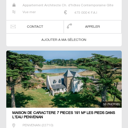
Appartement Architecte Ch. d'hôtes Contemporaine Gîte
Maison Maison de maitre Propriété T7 Villa
Vue mer
475 000
€ F.A.I
CONTACT
APPELER
AJOUTER A MA SÉLECTION
30 PHOTO(S)
MAISON DE CARACTERE 7 PIECES 191 M² LES PIEDS DANS
L'EAU PENVENAN
PENVENAN
(
22710
)