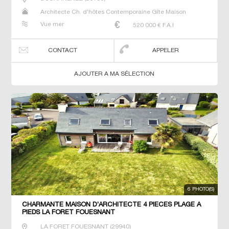
Architecte Ch. d'hôtes Contemporaine Gîte Maison
Maison de maitre Propriété Villa
Vue mer
520 000
€ F.A.I
CONTACT
APPELER
AJOUTER A MA SÉLECTION
6 PHOTO(S)
CHARMANTE MAISON D'ARCHITECTE 4 PIECES PLAGE A
PIEDS LA FORET FOUESNANT
LA FORET FOUESNANT
(
29940
)