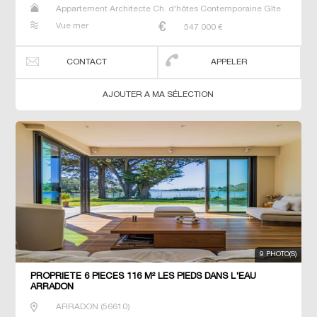
Appartement Architecte Ch. d'hôtes Contemporaine Gîte
Maison Maison de maitre Propriété T7 Villa
Vue mer
547 000
€
CONTACT
APPELER
AJOUTER A MA SÉLECTION
9 PHOTO(S)
PROPRIETE 6 PIECES 116 M² LES PIEDS DANS L'EAU
ARRADON
ARRADON
(
56610
)