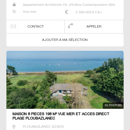
Appartement Architecte Ch. d'hôtes Contemporaine Gîte
Maison Maison de maitre Propriété T7 Villa
Vue mer
2 390 000
€ F.A.I
CONTACT
APPELER
AJOUTER A MA SÉLECTION
30 PHOTO(S)
MAISON 8 PIECES 198 M² VUE MER ET ACCES DIRECT
PLAGE PLOUBAZLANEC
PLOUBAZLANEC
(
22620
)