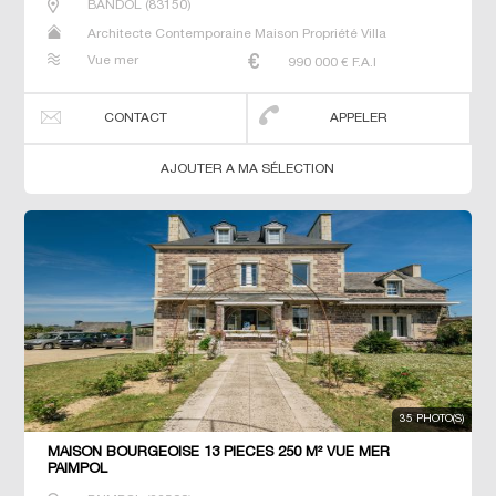
BANDOL
(
83150
)
Architecte Contemporaine Maison Propriété Villa
Vue mer
990 000
€ F.A.I
CONTACT
APPELER
AJOUTER A MA SÉLECTION
35 PHOTO(S)
MAISON BOURGEOISE 13 PIECES 250 M² VUE MER
PAIMPOL