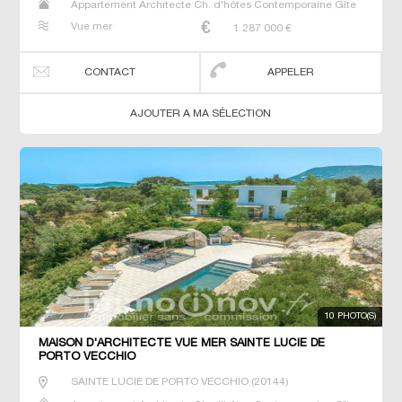
Appartement Architecte Ch. d'hôtes Contemporaine Gîte
Maison Maison de maitre Prestige Prestige Propriété T7
Vue mer
1 287 000
€
Villa
CONTACT
APPELER
AJOUTER A MA SÉLECTION
10 PHOTO(S)
MAISON D'ARCHITECTE VUE MER SAINTE LUCIE DE
PORTO VECCHIO
SAINTE LUCIE DE PORTO VECCHIO
(
20144
)