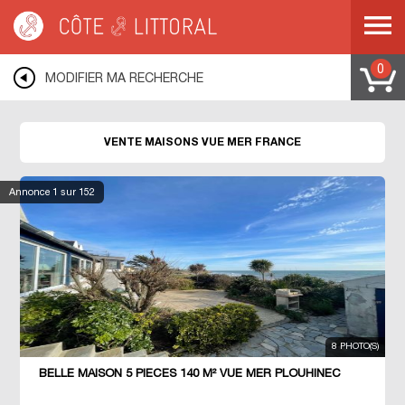
Côte & Littoral
>
immobilier vue mer
>
Maisons vue mer
0
MODIFIER MA RECHERCHE
VENTE MAISONS VUE MER FRANCE
Annonce
1
sur 152
8 PHOTO(S)
BELLE MAISON 5 PIECES 140 M² VUE MER PLOUHINEC