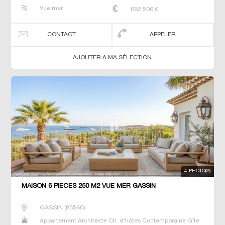
Maison Maison de maitre Prestige Prestige Propriété T7
Vue mer
682 500
€
Terrain Villa
CONTACT
APPELER
AJOUTER A MA SÉLECTION
4 PHOTO(S)
MAISON 6 PIECES 250 M2 VUE MER GASSIN
GASSIN
(
83580
)
Appartement Architecte Ch. d'hôtes Contemporaine Gîte