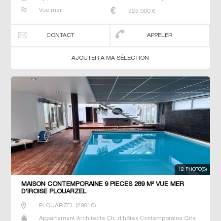
Maison Maison de maitre Prestige Prestige Propriété T7
Vue mer
525 000
€
Terrain Villa
CONTACT
APPELER
AJOUTER A MA SÉLECTION
12 PHOTO(S)
MAISON CONTEMPORAINE 9 PIECES 289 M² VUE MER
D'IROISE PLOUARZEL
PLOUARZEL
(
29810
)
Appartement Architecte Ch. d'hôtes Contemporaine Gîte