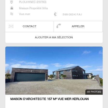
PLOUHINEC
(
29780
)
Maison Propriété Villa
Vue mer
599 000
€ F.A.I
CONTACT
APPELER
AJOUTER A MA SÉLECTION
48 PHOTO(S)
MAISON D'ARCHITECTE 157 M² VUE MER KERLOUAN