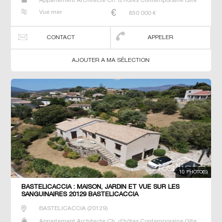
Appartement Architecte Ch. d'hôtes Contemporaine Gîte
Maison Maison de maitre Prestige Prestige Propriété T7
Vue mer
850 000
€
Terrain Villa
CONTACT
APPELER
AJOUTER A MA SÉLECTION
10 PHOTO(S)
BASTELICACCIA : MAISON, JARDIN ET VUE SUR LES
SANGUINAIRES 20129 BASTELICACCIA
BASTELICACCIA
(
20129
)
Appartement Architecte Ch. d'hôtes Contemporaine Gîte