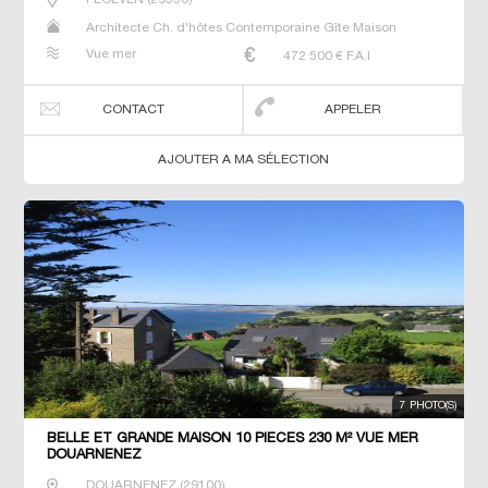
Architecte Ch. d'hôtes Contemporaine Gîte Maison
Maison de maitre Propriété Villa
Vue mer
472 500
€ F.A.I
CONTACT
APPELER
AJOUTER A MA SÉLECTION
7 PHOTO(S)
BELLE ET GRANDE MAISON 10 PIECES 230 M² VUE MER
DOUARNENEZ
DOUARNENEZ
(
29100
)