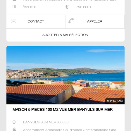
Maison Maison de maitre Prestige Prestige Propriété T7
Vue mer
750 000
€
Terrain Villa
CONTACT
APPELER
AJOUTER A MA SÉLECTION
9 PHOTO(S)
MAISON 5 PIECES 100 M2 VUE MER BANYULS SUR MER
BANYULS SUR MER
(
66650
)
Appartement Architecte Ch. d'hôtes Contemporaine Gîte