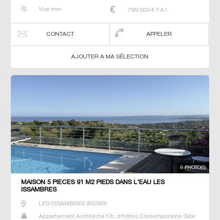
Maison Maison de maitre Prestige Prestige Propriété T7
Vue mer
799 000
€ F.A.I
Terrain Villa
CONTACT
APPELER
AJOUTER A MA SÉLECTION
9 PHOTO(S)
MAISON 5 PIECES 91 M2 PIEDS DANS L'EAU LES
ISSAMBRES
LES ISSAMBRES
(
83380
)
Appartement Architecte Ch. d'hôtes Contemporaine Gîte