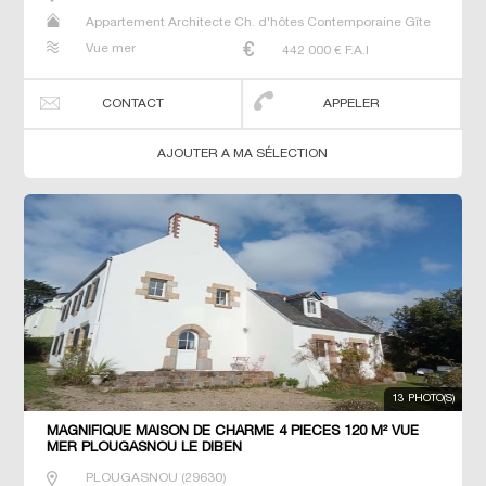
Appartement Architecte Ch. d'hôtes Contemporaine Gîte
Maison Maison de maitre Propriété T7 Villa
Vue mer
442 000
€ F.A.I
CONTACT
APPELER
AJOUTER A MA SÉLECTION
13 PHOTO(S)
MAGNIFIQUE MAISON DE CHARME 4 PIECES 120 M² VUE
MER PLOUGASNOU LE DIBEN
PLOUGASNOU
(
29630
)