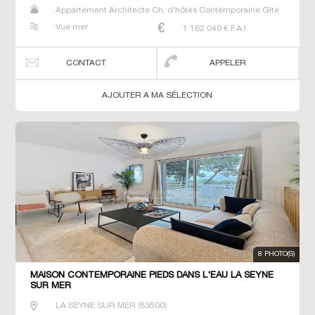
Appartement Architecte Ch. d'hôtes Contemporaine Gîte
Maison Maison de maitre Propriété T7 Villa
Vue mer
1 162 040
€ F.A.I
CONTACT
APPELER
AJOUTER A MA SÉLECTION
8 PHOTO(S)
MAISON CONTEMPORAINE PIEDS DANS L'EAU LA SEYNE
SUR MER
LA SEYNE SUR MER
(
83500
)