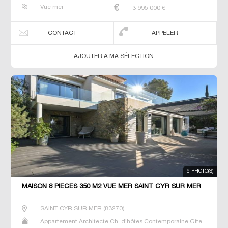
Maison Maison de maitre Prestige Prestige Propriété T7
Vue mer
3 995 000
€
Terrain Villa
CONTACT
APPELER
AJOUTER A MA SÉLECTION
6 PHOTO(S)
MAISON 8 PIECES 350 M2 VUE MER SAINT CYR SUR MER
SAINT CYR SUR MER
(
83270
)
Appartement Architecte Ch. d'hôtes Contemporaine Gîte