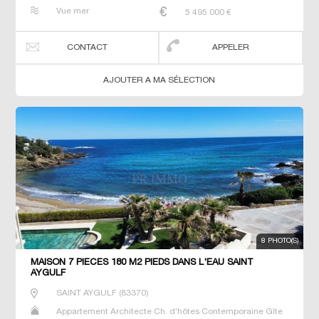
Maison Maison de maitre Prestige Prestige Propriété T7
Vue mer
5 495 000
€
Terrain Villa
CONTACT
APPELER
AJOUTER A MA SÉLECTION
8 PHOTO(S)
MAISON 7 PIECES 180 M2 PIEDS DANS L'EAU SAINT
AYGULF
SAINT AYGULF
(
83370
)
Appartement Architecte Ch. d'hôtes Contemporaine Gîte