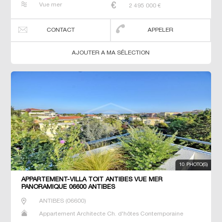
Vue mer
2 495 000
€
Terrain Villa
CONTACT
APPELER
AJOUTER A MA SÉLECTION
10 PHOTO(S)
APPARTEMENT-VILLA TOIT ANTIBES VUE MER
PANORAMIQUE 06600 ANTIBES
ANTIBES
(
06600
)
Appartement Architecte Ch. d'hôtes Contemporaine
Dernier Etage Gîte Maison Maison de maitre Neuf Prestige