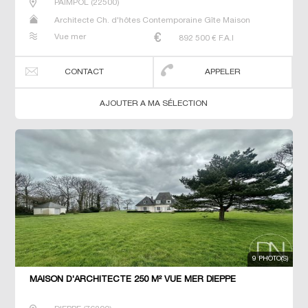
PAIMPOL
(
22500
)
Architecte Ch. d'hôtes Contemporaine Gîte Maison
Maison de maitre Propriété Villa
Vue mer
892 500
€ F.A.I
CONTACT
APPELER
AJOUTER A MA SÉLECTION
9 PHOTO(S)
MAISON D'ARCHITECTE 250 M² VUE MER DIEPPE