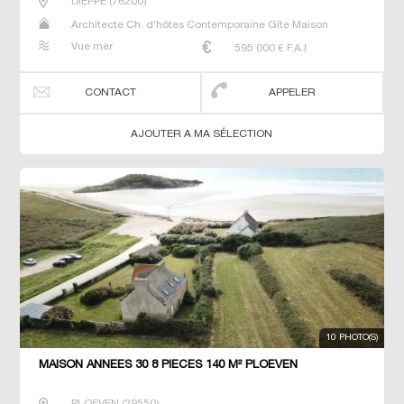
DIEPPE
(
76200
)
Architecte Ch. d'hôtes Contemporaine Gîte Maison
Maison de maitre Propriété Villa
Vue mer
595 000
€ F.A.I
CONTACT
APPELER
AJOUTER A MA SÉLECTION
10 PHOTO(S)
MAISON ANNEES 30 8 PIECES 140 M² PLOEVEN
PLOEVEN
(
29550
)