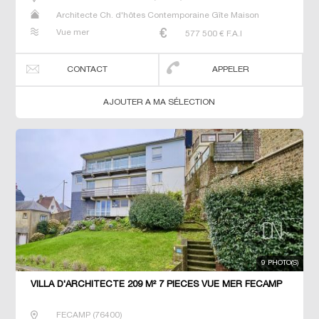
Architecte Ch. d'hôtes Contemporaine Gîte Maison
Maison de maitre Propriété Villa
Vue mer
577 500
€ F.A.I
CONTACT
APPELER
AJOUTER A MA SÉLECTION
9 PHOTO(S)
VILLA D'ARCHITECTE 209 M² 7 PIECES VUE MER FECAMP
FECAMP
(
76400
)