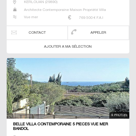
KERLOUAN
(
29890
)
Architecte Contemporaine Maison Propriété Villa
Vue mer
769 500
€ F.A.I
CONTACT
APPELER
AJOUTER A MA SÉLECTION
9 PHOTO(S)
BELLE VILLA CONTEMPORAINE 5 PIECES VUE MER
BANDOL