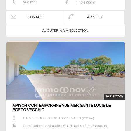
Vue mer
1 124 000
€
Prestige Propriété T4 T7 Terrain Villa
CONTACT
APPELER
AJOUTER A MA SÉLECTION
10 PHOTO(S)
MAISON CONTEMPORAINE VUE MER SAINTE LUCIE DE
PORTO VECCHIO
SAINTE LUCIE DE PORTO VECCHIO
(
20144
)
Appartement Architecte Ch. d'hôtes Contemporaine
Dernier Etage Gîte Maison Maison de maitre Neuf Prestige