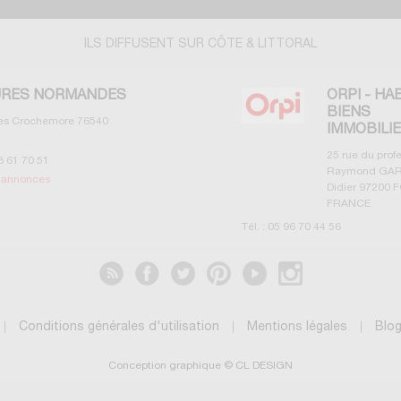
ILS DIFFUSENT SUR CÔTE & LITTORAL
RES NORMANDES
ORPI - HA
BIENS
les Crochemore
76540
IMMOBILI
25 rue du prof
3 61 70 51
Raymond GAR
s annonces
Didier
97200
F
FRANCE
Tél. :
05 96 70 44 56
Voir les annonces
Conditions générales d'utilisation
Mentions légales
Blo
Conception graphique © CL DESIGN