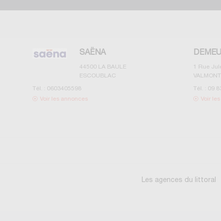
SAËNA
DEMEU
44500
LA BAULE
1 Rue Ju
ESCOUBLAC
VALMONT
Tél. :
0603405598
Tél. :
09 8
Voir les annonces
Voir le
Les agences du littoral