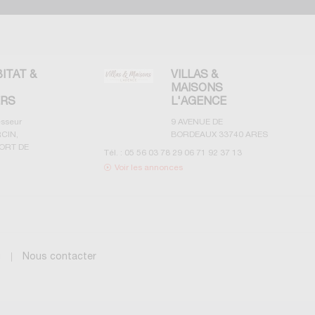
BITAT &
VILLAS &
MAISONS
ERS
L'AGENCE
esseur
9 AVENUE DE
CIN,
BORDEAUX
33740
ARES
ORT DE
Tél. :
05 56 03 78 29 06 71 92 37 13
Voir les annonces
g
Nous contacter