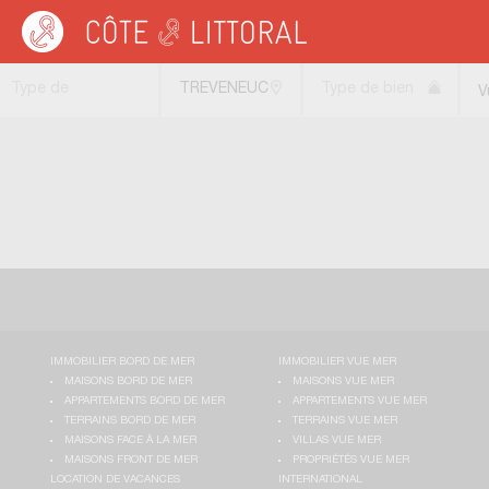
Côte & Littoral
>
immobilier vue mer
>
Appartements vue mer
>
Appartements v
Type de
TREVENEUC
Type de bien
V
transaction
(22410)
IMMOBILIER BORD DE MER
IMMOBILIER VUE MER
MAISONS BORD DE MER
MAISONS VUE MER
APPARTEMENTS BORD DE MER
APPARTEMENTS VUE MER
TERRAINS BORD DE MER
TERRAINS VUE MER
MAISONS FACE À LA MER
VILLAS VUE MER
MAISONS FRONT DE MER
PROPRIÉTÉS VUE MER
LOCATION DE VACANCES
INTERNATIONAL