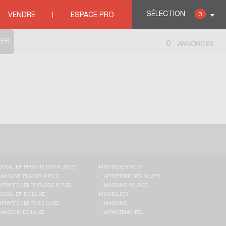
SÉLECTION
0
VENDRE
ESPACE PRO
0
ANNONCES
MOBILIER PROCHE DES PLAGES
IMMOBILIER NEUF
MAISONS PLAGES À PIED
APPARTEMENTS NEUFS
APPARTEMENTS PLAGE À PIED
MAISONS NEUVES
MOBILIER DE LUXE
IMMOBILIER
APPARTEMENTS DE LUXE
MAISONS
MAISONS DE LUXE
APPARTEMENTS