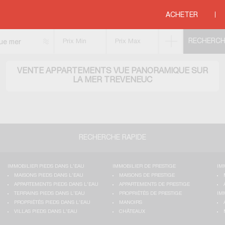
ue panoramique
>
BRETAGNE
>
COTES D ARMOR
>
TREVENEUC
ACHETER
ue mer
VENTE APPARTEMENTS VUE PANORAMIQUE SUR
LA MER TREVENEUC
RECHERCHE RAPIDE
IMMOBILIER PIEDS DANS L'EAU
IMMOBILIER DE PRESTIGE
IM
MAISONS PIEDS DANS L'EAU
MAISONS DE PRESTIGE
APPARTEMENTS PIEDS DANS L'EAU
APPARTEMENTS DE PRESTIGE
TERRAINS PIEDS DANS L'EAU
PROPRIÉTÉS DE PRESTIGE
IM
PROPRIÉTÉS PIEDS DANS L'EAU
MANOIRS
VILLAS PIEDS DANS L'EAU
CHÂTEAUX