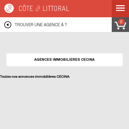
Warning
: Undefined variable $idUser in
/var/www/mobile.cotelittoral.fr/annuaire.php
on line
69
Côte & Littoral
>
Les agences du littoral
>
Agences immobili&eagrave;res
LIVORNO
>
Agences immobili&eagrave;res CECINA
0
TROUVER UNE AGENCE À ?
AGENCES IMMOBILIÈRES CECINA
Toutes nos annonces immobilières CECINA