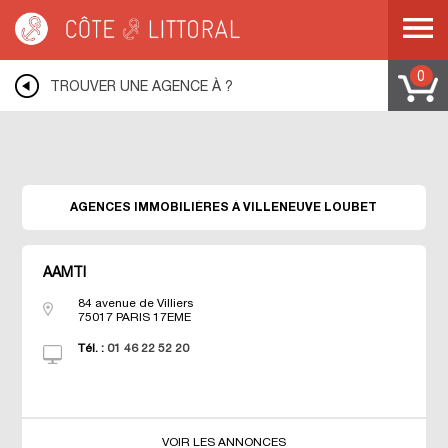
Warning
: Undefined variable $idUser in
/var/www/mobile.cotelittoral.fr/annuaire.php
on line
69
Côte & Littoral
>
Les agences du littoral
>
Agences immobili&eagrave;res
MEDITERRANEE
>
Agences immobili&eagrave;res COTE D AZUR
>
Agences
0
TROUVER UNE AGENCE À ?
immobili&eagrave;res ALPES MARITIMES
>
Agences immobili&eagrave;res
VILLENEUVE LOUBET
AGENCES IMMOBILIÈRES À VILLENEUVE LOUBET
AAMTI
84 avenue de Villiers
75017
PARIS 17EME
Tél. :
01 46 22 52 20
VOIR LES ANNONCES