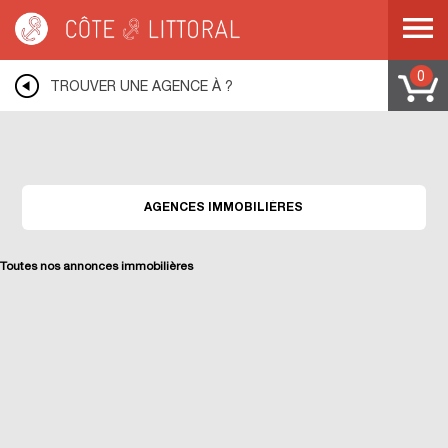
Warning
: Undefined variable $idUser in
/var/www/mobile.cotelittoral.fr/annuaire.php
on line
69
Côte & Littoral
>
Les agences du littoral
0
TROUVER UNE AGENCE À ?
AGENCES IMMOBILIÈRES
Toutes nos annonces immobilières